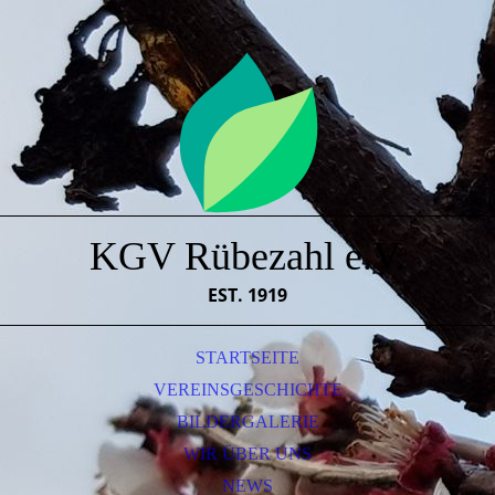
KGV Rübezahl e.V.
EST. 1919
STARTSEITE
VEREINSGESCHICHTE
BILDERGALERIE
WIR ÜBER UNS
NEWS