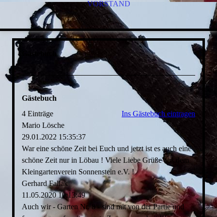
VORSTAND
Gästebuch
Gästebuch
4 Einträge
Ins Gästebuch eintragen
Mario Lösche
29.01.2022
15:35:37
War eine schöne Zeit bei Euch und jetzt ist es auch eine
schöne Zeit nur in Löbau ! Viele Liebe Grüße aus dem
Kleingartenverein Sonnenstein e.V. !
Gerhard Fallak
11.05.2020
10:13:49
Auch wir - Garten Nr. 8 - sind mit von der Partie und