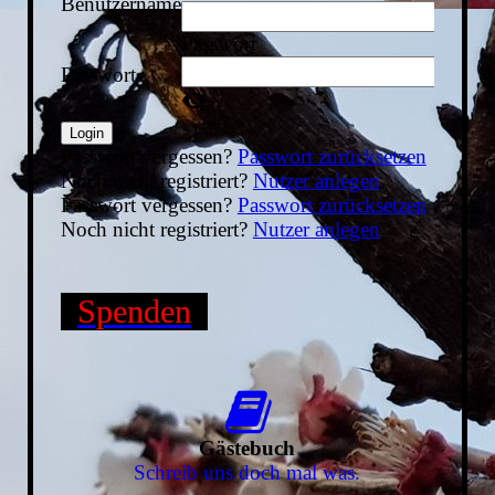
Benutzername
Passwort
Passwort
Login
Passwort vergessen?
Passwort zurücksetzen
Noch nicht registriert?
Nutzer anlegen
Passwort vergessen?
Passwort zurücksetzen
Noch nicht registriert?
Nutzer anlegen
Spenden
Gästebuch
Schreib uns doch mal was.